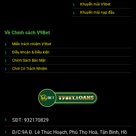
Khuyến mãi V9bet
Khuyến mãi nạp đầu
Về Chính sách V9Bet
Miễn trách nhiệm V9bet
Điều khoản & Điều kiện
Chính Sách Bảo Mật
Chơi Có Trách Nhiệm
SĐT: 932170829
Đ/C:9A Đ. Lê Thúc Hoạch, Phú Thọ Hoà, Tân Bình, Hồ