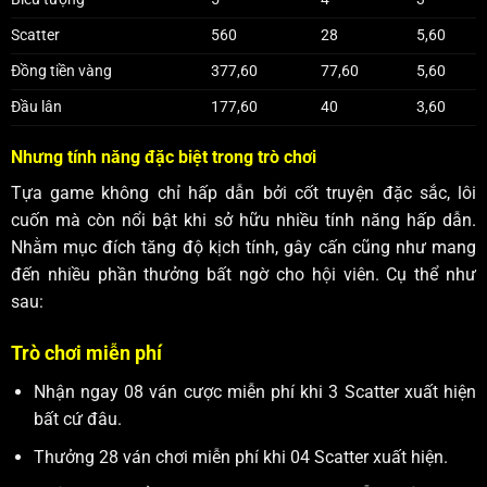
Scatter
560
28
5,60
Đồng tiền vàng
377,60
77,60
5,60
Đầu lân
177,60
40
3,60
Nhưng tính năng đặc biệt trong trò chơi
Tựa game không chỉ hấp dẫn bởi cốt truyện đặc sắc, lôi
cuốn mà còn nổi bật khi sở hữu nhiều tính năng hấp dẫn.
Nhằm mục đích tăng độ kịch tính, gây cấn cũng như mang
đến nhiều phần thưởng bất ngờ cho hội viên. Cụ thể như
sau:
Trò chơi miễn phí
Nhận ngay 08 ván cược miễn phí khi 3 Scatter xuất hiện
bất cứ đâu.
Thưởng 28 ván chơi miễn phí khi 04 Scatter xuất hiện.