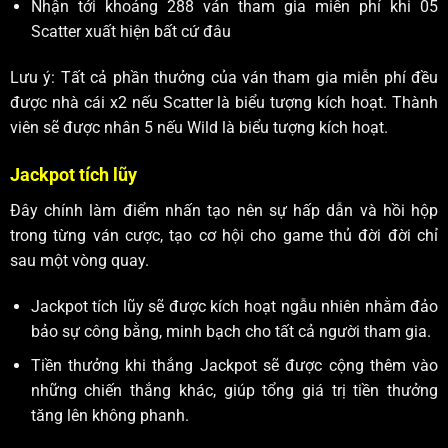
Nhận tới khoảng 288 ván tham gia miễn phí khi 05
Scatter xuất hiện bất cứ đâu
Lưu ý: Tất cả phần thưởng của ván tham gia miễn phí đều
được nhà cái x2 nếu Scatter là biểu tượng kích hoạt. Thành
viên sẽ được nhân 5 nếu Wild là biểu tượng kích hoạt.
Jackpot tích lũy
Đây chính làm điểm nhấn tạo nên sự hấp dẫn và hồi hộp
trong từng ván cược, tạo cơ hội cho game thủ đời đời chỉ
sau một vòng quay.
Jackpot tích lũy sẽ được kích hoạt ngẫu nhiên nhằm đảo
bảo sự công bằng, minh bạch cho tất cả người tham gia.
Tiền thưởng khi thắng Jackpot sẽ được cộng thêm vào
những chiến thắng khác, giúp tổng giá trị tiền thưởng
tăng lên không phanh.