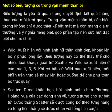
Một số biểu tượng có trong vận mệnh thần bí
Biểu tượng là yếu tố quan trọng quyết định kết quả thắng
thua của mỗi lượt quay. Trong vận mệnh thần bí, các biểu
tượng không chỉ được thiết kế bắt mắt mà còn mang giá trị
thưởng và ý nghĩa riêng biệt, góp phần tạo nên sức hút đặc
biệt cho trò chơi.
Wild: Xuất hiện với hình ảnh nữ thần xinh đẹp, khoác lên
bộ y phục lộng lẫy. Biểu tượng này có thể thay thế cho
nhiều loại khác, ngoại trừ Scatter và Wild sẽ xuất hiện ở
các trục 1, 3, 5. Khi có bất cứ Wild nào xuất hiện, một
phần trên trục sẽ nháy lên hoặc xuống để che phủ toàn
bộ trục quay.
Scatter: Được khắc họa bởi hình ảnh chim Phượng
Hoàng, vua của các dòng anh vũ, tượng trưng cho sự bất
tử. Cược thắng Scatter sẽ được công bố theo từng hàng
và tổng tiền thắng sẽ được nhân với tổng tiền cược.