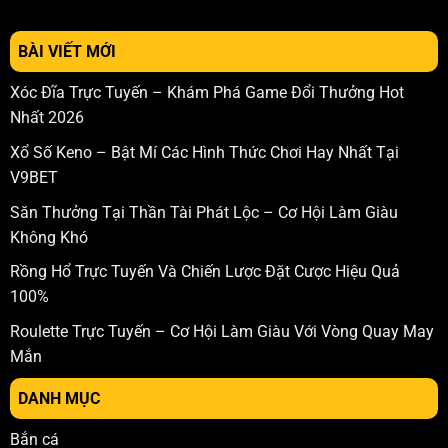
BÀI VIẾT MỚI
Xóc Đĩa Trực Tuyến – Khám Phá Game Đổi Thưởng Hot
Nhất 2026
Xổ Số Keno – Bật Mí Các Hình Thức Chơi Hay Nhất Tại
V9BET
Săn Thưởng Tại Thần Tài Phát Lộc – Cơ Hội Làm Giàu
Không Khó
Rồng Hổ Trực Tuyến Và Chiến Lược Đặt Cược Hiệu Quả
100%
Roulette Trực Tuyến – Cơ Hội Làm Giàu Với Vòng Quay May
Mắn
DANH MỤC
Bắn cá