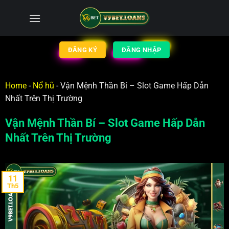
ĐĂNG KÝ
ĐĂNG NHẬP
Home
-
Nổ hũ
-
Vận Mệnh Thần Bí – Slot Game Hấp Dẫn
Nhất Trên Thị Trường
Vận Mệnh Thần Bí – Slot Game Hấp Dẫn
Nhất Trên Thị Trường
11
Th5