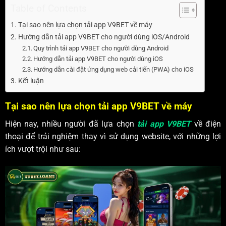
Table of Contents
Tại sao nên lựa chọn tải app V9BET về máy
Hướng dẫn tải app V9BET cho người dùng iOS/Android
Quy trình tải app V9BET cho người dùng Android
Hướng dẫn tải app V9BET cho người dùng iOS
Hướng dẫn cài đặt ứng dụng web cải tiến (PWA) cho iOS
Kết luận
Tại sao nên lựa chọn tải app V9BET về máy
Hiện nay, nhiều người đã lựa chọn
tải app V9BET
về điện
thoại để trải nghiệm thay vì sử dụng website, với những lợi
ích vượt trội như sau: