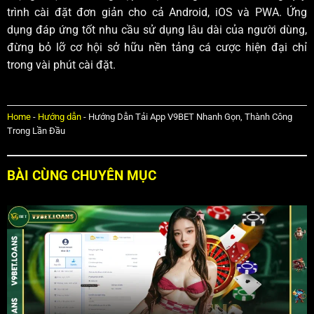
trình cài đặt đơn giản cho cả Android, iOS và PWA. Ứng
dụng đáp ứng tốt nhu cầu sử dụng lâu dài của người dùng,
đừng bỏ lỡ cơ hội sở hữu nền tảng cá cược hiện đại chỉ
trong vài phút cài đặt.
Home
-
Hướng dẫn
-
Hướng Dẫn Tải App V9BET Nhanh Gọn, Thành Công
Trong Lần Đầu
BÀI CÙNG CHUYÊN MỤC