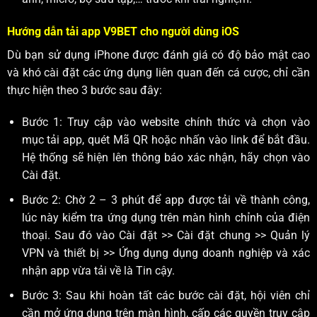
Hướng dẫn tải app V9BET cho người dùng iOS
Dù bạn sử dụng iPhone được đánh giá có độ bảo mật cao
và khó cài đặt các ứng dụng liên quan đến cá cược, chỉ cần
thực hiện theo 3 bước sau đây:
Bước 1: Truy cập vào website chính thức và chọn vào
mục tải app, quét Mã QR hoặc nhấn vào link để bắt đầu.
Hệ thống sẽ hiện lên thông báo xác nhận, hãy chọn vào
Cài đặt.
Bước 2: Chờ 2 – 3 phút để app được tải về thành công,
lúc này kiểm tra ứng dụng trên màn hình chỉnh của điện
thoại. Sau đó vào Cài đặt >> Cài đặt chung >> Quản lý
VPN và thiết bị >> Ứng dụng dụng doanh nghiệp và xác
nhận app vừa tải về là Tin cậy.
Bước 3: Sau khi hoàn tất các bước cài đặt, hội viên chỉ
cần mở ứng dụng trên màn hình, cấp các quyền truy cập