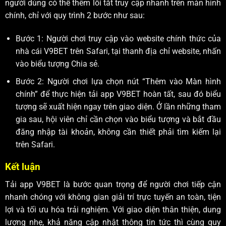
người dùng có thể thêm lối tắt truy cập nhanh trên màn hình
chính, chỉ với quy trình 2 bước như sau:
Bước 1: Người chơi truy cập vào website chính thức của
nhà cái V9BET trên Safari, tại thanh địa chỉ website, nhấn
vào biểu tượng Chia sẻ.
Bước 2: Người chơi lựa chọn nút “Thêm vào Màn hình
chính” để thực hiện tải app V9BET hoàn tất, sau đó biểu
tượng sẽ xuất hiện ngay trên giao diện. Ở lần những tham
gia sau, hội viên chỉ cần chọn vào biểu tượng và bắt đầu
đăng nhập tài khoản, không cần thiết phải tìm kiếm lại
trên Safari.
Kết luận
Tải app V9BET là bước quan trọng để người chơi tiếp cận
nhanh chóng với không gian giải trí trực tuyến an toàn, tiện
lợi và tối ưu hóa trải nghiệm. Với giao diện thân thiện, dung
lượng nhẹ, khả năng cập nhật thông tin tức thì cùng quy