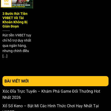
06
Th5
3 Bước Rút Tiền
V9BET Về Tài
Khoản Không Bị
Gián Đoạn
Rút tiền V9BET tuy
chỉ hỗ trợ duy nhất
qua ngân hàng,
nhưng chính điều
[...]
BÀI VIẾT MỚI
Xóc Đĩa Trực Tuyến – Khám Phá Game Đổi Thưởng Hot
Nhất 2026
Xổ Số Keno – Bật Mí Các Hình Thức Chơi Hay Nhất Tại