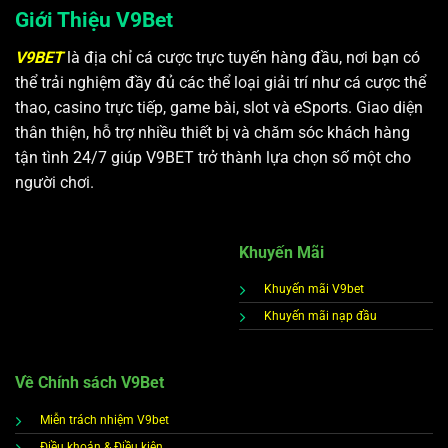
Giới Thiệu V9Bet
V9BET
là địa chỉ cá cược trực tuyến hàng đầu, nơi bạn có
thể trải nghiệm đầy đủ các thể loại giải trí như cá cược thể
thao, casino trực tiếp, game bài, slot và eSports. Giao diện
thân thiện, hỗ trợ nhiều thiết bị và chăm sóc khách hàng
tận tình 24/7 giúp V9BET trở thành lựa chọn số một cho
người chơi.
Khuyến Mãi
Khuyến mãi V9bet
Khuyến mãi nạp đầu
Về Chính sách V9Bet
Miễn trách nhiệm V9bet
Điều khoản & Điều kiện