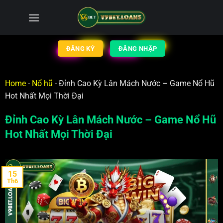
ĐĂNG KÝ
ĐĂNG NHẬP
Home
-
Nổ hũ
-
Đỉnh Cao Kỳ Lân Mách Nước – Game Nổ Hũ
Hot Nhất Mọi Thời Đại
Đỉnh Cao Kỳ Lân Mách Nước – Game Nổ Hũ
Hot Nhất Mọi Thời Đại
15
Th6