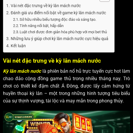
Vài nét đặc trưng về kỳ lân mách nước
Đánh giá ưu điểm nổi bật về game kỳ lân mách nước
Sở hữu nhiều biểu tượng độc đáo và sáng tạo.
Tính năng nổi bật, hấp dẫn
Luật chơi được đơn giản hóa phù hợp với mọi bet thủ
Những lưu ý giúp chơi kỳ lân mách nước cực hiệu quả
Kết luận
Vài nét đặc trưng về kỳ lân mách nước
Kỳ lân mách nước
là phiên bản nổ hũ trực tuyến cực hot làm
chao đảo cộng đồng game thủ trong nhiều tháng nay. Trò
chơi có thiết kế đậm chất Á Đông, được lấy cảm hứng từ
huyền thoại kỳ lân – một trong những hình tượng tiêu biểu
của sự thịnh vượng, tài lộc và may mắn trong phong thủy.