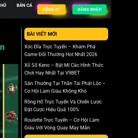
 HŨ
BẮN CÁ
ĐĂNG KÝ
ĐĂNG NHẬP
BÀI VIẾT MỚI
ản
Xóc Đĩa Trực Tuyến – Khám Phá
Game Đổi Thưởng Hot Nhất 2026
Xổ Số Keno – Bật Mí Các Hình Thức
Chơi Hay Nhất Tại V9BET
Săn Thưởng Tại Thần Tài Phát Lộc –
Cơ Hội Làm Giàu Không Khó
Rồng Hổ Trực Tuyến Và Chiến Lược
Đặt Cược Hiệu Quả 100%
Roulette Trực Tuyến – Cơ Hội Làm
Giàu Với Vòng Quay May Mắn