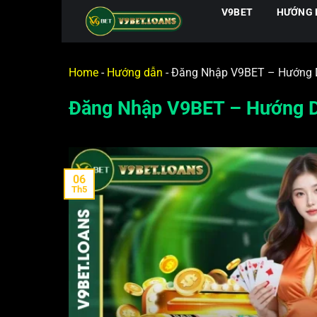
V9BET
HƯỚNG 
Home
-
Hướng dẫn
-
Đăng Nhập V9BET – Hướng 
Đăng Nhập V9BET – Hướng D
06
Th5