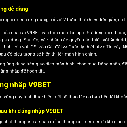
ụng dễ dàng
ải nghiệm trên ứng dụng, chỉ với 2 bước thực hiện đơn giản, cụ t
ức của nhà cái V9BET và chọn mục Tải app. Sử dụng điện thoại,
ng sử dụng. Sau đó, xác nhận các quyền cần thiết, với Android,
ịnh, còn với iOS, vào Cài đặt >> Quản lý thiết bị >> Tin cậy.
au đó biểu tượng sẽ hiển thị lên màn hình chính.
ợng ứng dụng trên giao diện màn hình, chọn mục Đăng nhập, đi
ăng nhập để hoàn tất.
đăng nhập V9BET
m vững quy trình thực hiện một số thao tác cơ bản trên tài khoả
 sau khi đăng nhập V9BET
ập nhật thông tin cá nhân để hệ thống xác minh trước khi giao 