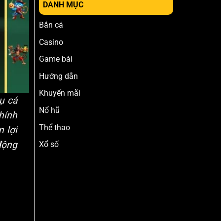
DANH MỤC
Bắn cá
Casino
Game bài
Hướng dẫn
Khuyến mãi
ụ cá
Nổ hũ
hính
Thể thao
 lợi
động
Xổ số