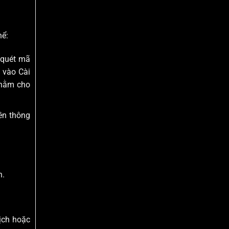
hể:
 quét mã
 vào Cài
 Nhằm cho
ền thông
n.
dịch hoặc