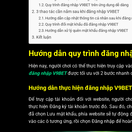
Quy trình đăng nhập V9BET trên ứng dụng dễ dàng
3 thao tác cần nắm sau khi đăng nhập V9BET
Hướng dẫn cập nhật thông tin cá nhân sau khi đăn
Quy trình đổi mật khẩu đã đăng nhập V9BET
Hướng dẫn xử lý quên mật khẩu đăng nhập V9BET
Kết luận
Hướng dẫn quy trình đăng nh
Hiện nay, người chơi có thể thực hiện truy cập và
đăng nhập V9BET
được tối ưu với 2 bước nhanh 
Hướng dẫn thực hiện đăng nhập V9BET 
Để truy cập tài khoản đối với website, người c
thực hiện Đăng ký tài khoản trước đó. Sau đó, c
đã chọn Lưu mật khẩu, phía website sẽ tự động đ
vào các ô tương ứng, rồi chọn Đăng nhập để hoàn 