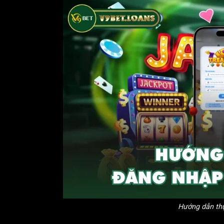
Hướng dẫn thự