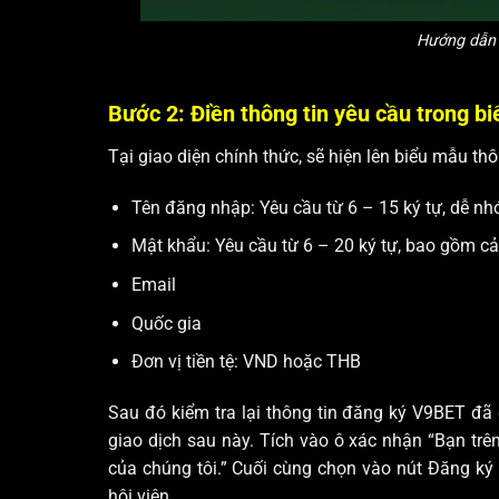
Hướng dẫn 
Bước 2: Điền thông tin yêu cầu trong 
Tại giao diện chính thức, sẽ hiện lên biểu mẫu t
Tên đăng nhập: Yêu cầu từ 6 – 15 ký tự, dễ nh
Mật khẩu: Yêu cầu từ 6 – 20 ký tự, bao gồm cả
Email
Quốc gia
Đơn vị tiền tệ: VND hoặc THB
Sau đó kiểm tra lại thông tin đăng ký V9BET đã 
giao dịch sau này. Tích vào ô xác nhận “Bạn tr
của chúng tôi.” Cuối cùng chọn vào nút Đăng ký
hội viên.