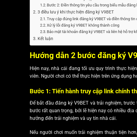
Bước 2: Điền thông tin yêu cầu trong biểu mẫu đăng
3 điều lưu ý khi thực hiện đăng ký V9BET
Truy cập đúng link đăng ký V9BET và điền thông tin
Xử lý lỗi đăng ký V9BET không thành công
Bảo mật tài khoản đăng ký V9BET và liên hệ hỗ trợ kh
Kết luận
Hướng dẫn 2 bước đăng ký V9
Hiện nay, nhà cái đang tối ưu quy trình thực hiệ
viên. Người chơi có thể thực hiện trên ứng dụng 
Bước 1: Tiến hành truy cập link chính 
Để bắt đầu đăng ký V9BET và trải nghiệm, trước t
bước rất quan trọng, bởi lẽ hiện nay có nhiều địa
hưởng đến trải nghiệm và uy tín nhà cái.
Nếu người chơi muốn trải nghiệm thuận tiện hơ