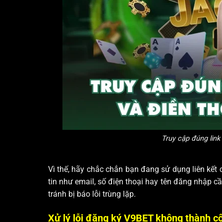
Truy cập đúng link
Vì thế, hãy chắc chắn bạn đang sử dụng liên kết
tin như email, số điện thoại hay tên đăng nhập 
tránh bị báo lỗi trùng lặp.
Xử lý lỗi đăng ký V9BET không thành c