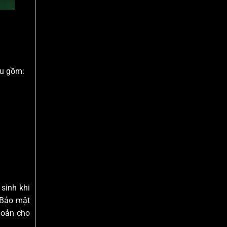
ầu gồm:
sinh khi
 Bảo mật
hoản cho