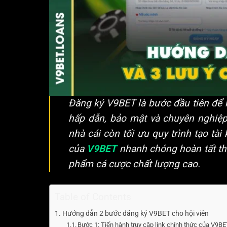
Đăng ký V9BET là bước đầu tiên để n
hấp dẫn, bảo mật và chuyên nghiệp 
nhà cái còn tối ưu quy trình tạo tài
của
V9BET
nhanh chóng hoàn tất thủ
phẩm cá cược chất lượng cao.
Table of Contents
Hướng dẫn 2 bước đăng ký V9BET cho hội viên
Bước 1: Tiến hành truy cập link chính thức của V9B