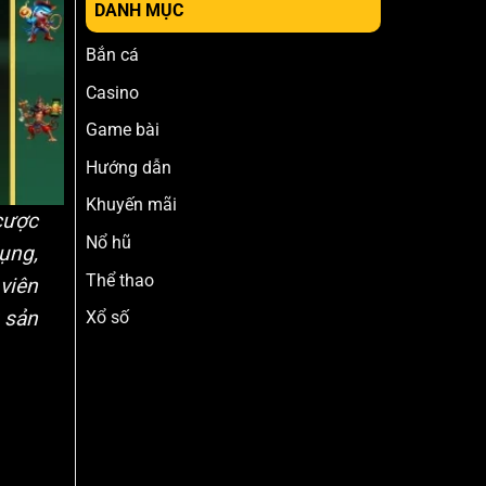
DANH MỤC
Bắn cá
Casino
Game bài
Hướng dẫn
Khuyến mãi
cược
Nổ hũ
ụng,
Thể thao
 viên
 sản
Xổ số