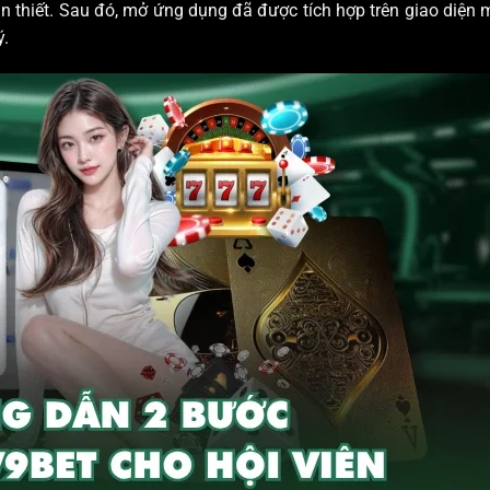
 thiết. Sau đó, mở ứng dụng đã được tích hợp trên giao diện 
ý.