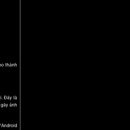
ho thành
i. Đây là
, gây ảnh
/Android