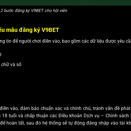
2 bước đăng ký V9BET cho hội viên
biểu mẫu đăng ký V9BET
hông tin để người chơi điền vào, bao gồm các dữ liệu được yêu c
ớ
 chữ và số
điền vào, đảm bảo chuẩn xác và chính chủ, tránh vấn đề phát 
ên 18 tuổi và chấp thuận các Điều khoản Dịch vụ – Chính sách
 để hoàn tất, sau đó hệ thống sẽ tự động đăng nhập vào tài k