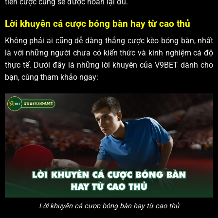
tiền cược cũng sẽ được hoàn lại đủ.
Lời khuyên cá cược bóng bàn hay từ cao thủ
Không phải ai cũng dễ dàng thắng cược kèo bóng bàn, nhất
là với những người chưa có kiến thức và kinh nghiệm cá độ
thực tế. Dưới đây là những lời khuyên của V9BET dành cho
bạn, cùng tham khảo ngay:
Lời khuyên cá cược bóng bàn hay từ cao thủ