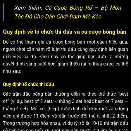
Xem thêm:
Cá Cược Bóng Rổ – Bộ Môn
Tốc Độ Cho Dân Chơi Đam Mê Kèo
Quy định về tổ chức thi đấu và cá cược bóng bàn
Để có thể tham gia cá cược bóng bàn một cách hiệu quả,
người chơi cần nắm rõ luật thi đấu cùng quy định liên quan
đến việc cá độ. Điều này có thể giúp bạn đưa ra những
quyết định sáng suốt hơn, giảm thiểu rủi ro thua cược; cụ thể
như sau:
Quy định tổ chức thi đấu
Các trận đấu bóng bàn thường diễn ra theo thể thức “best
of” (ví dụ, best of 5 sets – thắng 3 set hoặc best of 7 sets –
thắng 4 set). Mỗi set (hiệp) được tính đến khi một vận động
viên ghi được 11 điểm và dẫn trước đối thủ ít nhất 2 điểm.
Trong trường hợp hòa nhau, ví dụ tỷ số là 10-10 thì trận đấu
sẽ tiếp tục cho đến khi một bên dẫn trước 2 điểm (ví dụ 12-