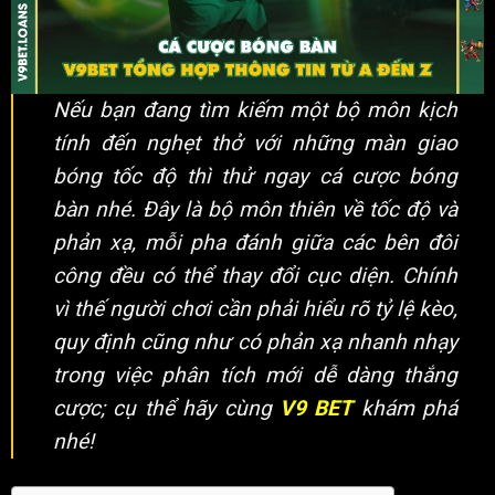
Nếu bạn đang tìm kiếm một bộ môn kịch
tính đến nghẹt thở với những màn giao
bóng tốc độ thì thử ngay cá cược bóng
bàn nhé. Đây là bộ môn thiên về tốc độ và
phản xạ, mỗi pha đánh giữa các bên đôi
công đều có thể thay đổi cục diện. Chính
vì thế người chơi cần phải hiểu rõ tỷ lệ kèo,
quy định cũng như có phản xạ nhanh nhạy
trong việc phân tích mới dễ dàng thắng
cược; cụ thể hãy cùng
V9 BET
khám phá
nhé!