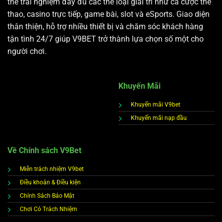
thể trải nghiệm đầy đủ các thể loại giải trí như cá cược thể
thao, casino trực tiếp, game bài, slot và eSports. Giao diện
thân thiện, hỗ trợ nhiều thiết bị và chăm sóc khách hàng
tận tình 24/7 giúp V9BET trở thành lựa chọn số một cho
người chơi.
Khuyến Mãi
Khuyến mãi V9bet
Khuyến mãi nạp đầu
Về Chính sách V9Bet
Miễn trách nhiệm V9bet
Điều khoản & Điều kiện
Chính Sách Bảo Mật
Chơi Có Trách Nhiệm