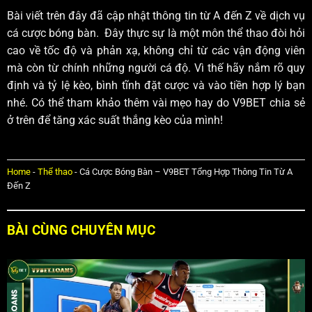
Bài viết trên đây đã cập nhật thông tin từ A đến Z về dịch vụ
cá cược bóng bàn. Đây thực sự là một môn thể thao đòi hỏi
cao về tốc độ và phản xạ, không chỉ từ các vận động viên
mà còn từ chính những người cá độ. Vì thế hãy nắm rõ quy
định và tỷ lệ kèo, bình tĩnh đặt cược và vào tiền hợp lý bạn
nhé. Có thể tham khảo thêm vài mẹo hay do V9BET chia sẻ
ở trên để tăng xác suất thắng kèo của mình!
Home
-
Thể thao
-
Cá Cược Bóng Bàn – V9BET Tổng Hợp Thông Tin Từ A
Đến Z
BÀI CÙNG CHUYÊN MỤC