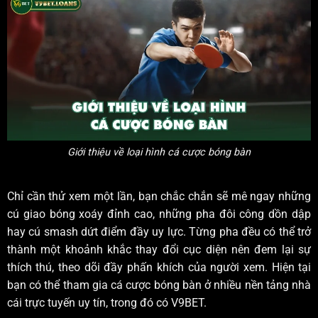
Giới thiệu về loại hình cá cược bóng bàn
Chỉ cần thử xem một lần, bạn chắc chắn sẽ mê ngay những
cú giao bóng xoáy đỉnh cao, những pha đôi công dồn dập
hay cú smash dứt điểm đầy uy lực. Từng pha đều có thể trở
thành một khoảnh khắc thay đổi cục diện nên đem lại sự
thích thú, theo dõi đầy phấn khích của người xem. Hiện tại
bạn có thể tham gia cá cược bóng bàn ở nhiều nền tảng nhà
cái trực tuyến uy tín, trong đó có V9BET.