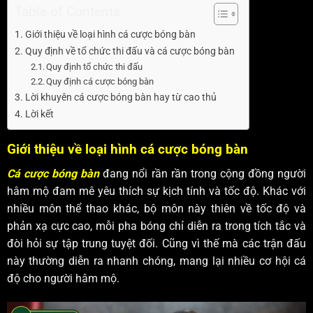
Table of Contents
Giới thiệu về loại hình cá cược bóng bàn
Quy định về tổ chức thi đấu và cá cược bóng bàn
Quy định tổ chức thi đấu
Quy định cá cược bóng bàn
Lời khuyên cá cược bóng bàn hay từ cao thủ
Lời kết
Giới thiệu về loại hình cá cược bóng bàn
Cá cược bóng bàn
đang nổi rần rần trong cộng đồng người
hâm mộ đam mê yêu thích sự kịch tính và tốc độ. Khác với
nhiều môn thể thao khác, bộ môn này thiên về tốc độ và
phản xạ cực cao, mỗi pha bóng chỉ diễn ra trong tích tắc và
đòi hỏi sự tập trung tuyệt đối. Cũng vì thế mà các trận đấu
này thường diễn ra nhanh chóng, mang lại nhiều cơ hội cá
độ cho người hâm mộ.