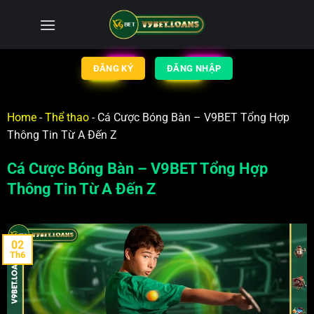
ĐĂNG KÝ
ĐĂNG NHẬP
Home
-
Thể thao
-
Cá Cược Bóng Bàn – V9BET Tổng Hợp
Thông Tin Từ A Đến Z
Cá Cược Bóng Bàn – V9BET Tổng Hợp
Thông Tin Từ A Đến Z
02
Th6