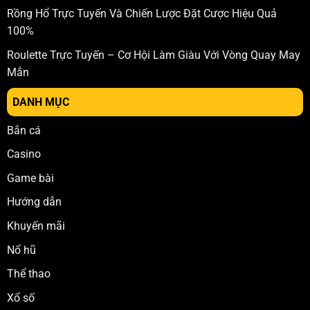
Rồng Hổ Trực Tuyến Và Chiến Lược Đặt Cược Hiệu Quả
100%
Roulette Trực Tuyến – Cơ Hội Làm Giàu Với Vòng Quay May
Mắn
DANH MỤC
Bắn cá
Casino
Game bài
Hướng dẫn
Khuyến mãi
Nổ hũ
Thể thao
Xổ số