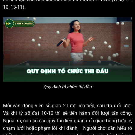
10, 13-11).
Quy định tổ chức thi đấu
Mỗi vận động viên sẽ giao 2 lượt liên tiếp, sau đó đổi lượt.
Và khi tỷ số đạt 10-10 thì sẽ tiến hành đổi lượt tấn công.
Ngoài ra, còn có các quy tắc liên quan đến giao bóng hợp lệ,
chạm lưới hoặc phạm lỗi khi đánh,… Người chơi cần hiểu rõ